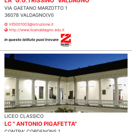
LA "G.G.TRISSINO" VALDAGNO
VIA GAETANO MARZOTTO 1
36078 VALDAGNO(VI)
VIIS001003@istruzione.it
http://www.liceivaldagno.edu.it
in questo istituto puoi trovare
LICEO CLASSICO
LC " ANTONIO PIGAFETTA"
CONTRA' CORDENONS 1