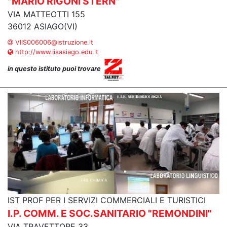
"MARIO RIGONI STERN"
VIA MATTEOTTI 155
36012 ASIAGO(VI)
VIIS006006@istruzione.it
http://www.iisasiago.edu.it
in questo istituto puoi trovare
IST PROF PER I SERVIZI COMMERCIALI E TURISTICI
I.P. COMM. E SOC.SANITARIO "REMONDINI"
VIA TRAVETTORE 33