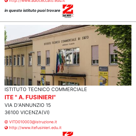
http://www.auloceccato.edu.it
in questo istituto puoi trovare
ISTITUTO TECNICO COMMERCIALE
ITE " A. FUSINIERI"
VIA D'ANNUNZIO 15
36100 VICENZA(VI)
VITD010003@istruzione.it
http://www.itefusinieri.edu.it