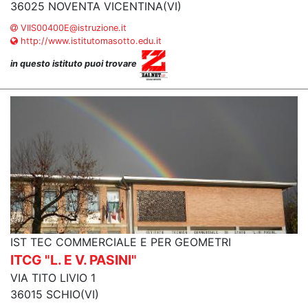
36025 NOVENTA VICENTINA(VI)
VIIS00400E@istruzione.it
http://www.istitutomasotto.edu.it
in questo istituto puoi trovare
IST TEC COMMERCIALE E PER GEOMETRI
ITCG "L. E V. PASINI"
VIA TITO LIVIO 1
36015 SCHIO(VI)