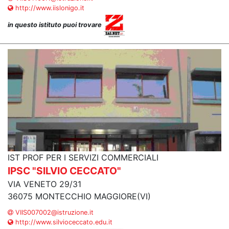
http://www.iislonigo.it
in questo istituto puoi trovare
IST PROF PER I SERVIZI COMMERCIALI
IPSC "SILVIO CECCATO"
VIA VENETO 29/31
36075 MONTECCHIO MAGGIORE(VI)
VIIS007002@istruzione.it
http://www.silvioceccato.edu.it