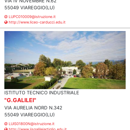
VIA IV NOVEMBRE N.62
55049 VIAREGGIO(LU)
LUPC010009@istruzione.it
http://www.liceo-carducci.edu.it
ISTITUTO TECNICO INDUSTRIALE
"G.GALILEI"
VIA AURELIA NORD N.342
55049 VIAREGGIO(LU)
LUIS01800N@istruzione.it
http://www.iisgalileiartiglio.edu.it