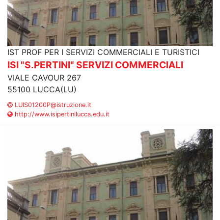
IST PROF PER I SERVIZI COMMERCIALI E TURISTICI
ISI "S.PERTINI" SERVIZI COMMERCIALI
VIALE CAVOUR 267
55100 LUCCA(LU)
LUIS01200P@istruzione.it
http://www.isipertinilucca.edu.it