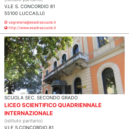
V.LE S. CONCORDIO 81
55100 LUCCA(LU)
segreteria@esedrascuole.it
http://www.esedrascuole.it
SCUOLA SEC. SECONDO GRADO
LICEO SCIENTIFICO QUADRIENNALE
INTERNAZIONALE
(istituto paritario)
V.LE S.CONCORDIO 81