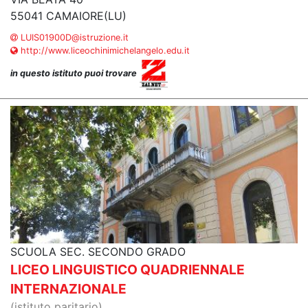
55041 CAMAIORE(LU)
LUIS01900D@istruzione.it
http://www.liceochinimichelangelo.edu.it
in questo istituto puoi trovare
SCUOLA SEC. SECONDO GRADO
LICEO LINGUISTICO QUADRIENNALE
INTERNAZIONALE
(istituto paritario)