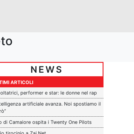
eto
NEWS
TIMI ARTICOLI
oltatrici, performer e star: le donne nel rap
ntelligenza artificiale avanza. Noi spostiamo il
rò”
o di Camaiore ospita i Twenty One Pilots
mio tirocinio a Zai.Net