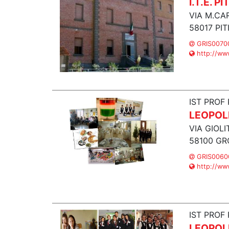
I.T.E. P
VIA M.CA
58017 PI
GRIS00700
http://www.
IST PROF 
LEOPOL
VIA GIOLIT
58100 GR
GRIS00600
http://www
IST PROF 
LEOPOL