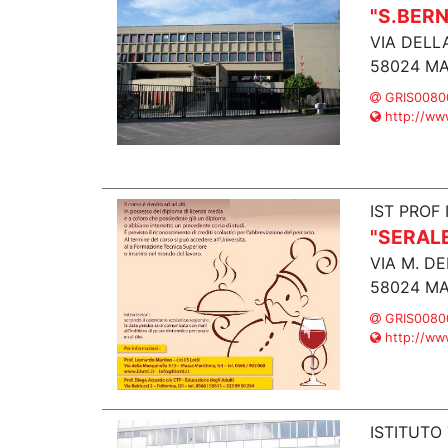
"S.BER
VIA DELL
58024 MA
GRIS00800
http://www.
IST PROF
"SERAL
VIA M. D
58024 MA
GRIS00800
http://www.
ISTITUT