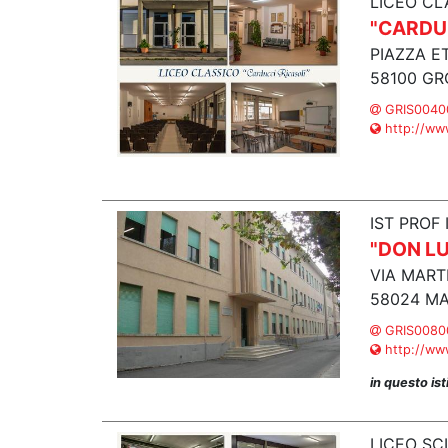
LICEO CL
"CARDU
PIAZZA E
58100 GR
GRIS00400
http://www
IST PROF
"DON LU
VIA MART
58024 MA
GRIS00800
http://www.
in questo is
LICEO SC