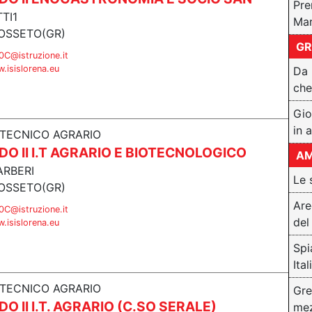
Pre
TTI1
Mar
OSSETO(GR)
GR
C@istruzione.it
.isislorena.eu
Da 
che
Gio
in 
 TECNICO AGRARIO
O II I.T AGRARIO E BIOTECNOLOGICO
AM
ARBERI
Le 
OSSETO(GR)
Are
C@istruzione.it
del
.isislorena.eu
Spi
Ital
 TECNICO AGRARIO
Gre
O II I.T. AGRARIO (C.SO SERALE)
mez