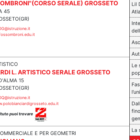
SOMBRONI"(CORSO SERALE) GROSSETO
Lil
IA 45
Atl
OSSETO(GR)
Int
G@istruzione.it
dell
sfossombroni.edu.it
Asc
Aut
TISTICO
Le 
RDI L. ARTISTICO SERALE GROSSETO
pop
D'ALMA 15
Fas
OSSETO(GR)
l’u
Q@istruzione.it
Dal
.polobianciardigrosseto.edu.it
fin
tituto puoi trovare
gen
La 
COMMERCIALE E PER GEOMETRI