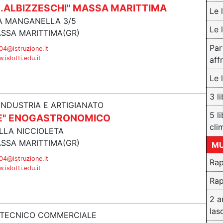
N.ALBIZZESCHI" MASSA MARITTIMA
Le 
A MANGANELLA 3/5
Le 
SSA MARITTIMA(GR)
Par
4@istruzione.it
islotti.edu.it
aff
Le 
3 l
 INDUSTRIA E ARTIGIANATO
5 l
E" ENOGASTRONOMICO
cli
ELLA NICCIOLETA
SSA MARITTIMA(GR)
MU
4@istruzione.it
Rap
islotti.edu.it
Rap
2 a
las
O TECNICO COMMERCIALE