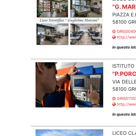
"G. MAR
PIAZZA E
58100 GR
GRIS00400
http://www
in questo is
ISTITUTO
"P.POR
VIA DELL
58100 GR
GRIS01100X
http://www
in questo is
LICEO CL