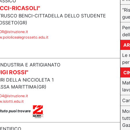
ASSICO
CCI-RICASOLI"
“Ri
TRUSCO BENCI-CITTADELLA DELLO STUDENTE
gue
OSSETO(GR)
Pen
R@istruzione.it
dell
.pololicealegrosseto.edu.it
AR
Le 
per
 INDUSTRIA E ARTIGIANATO
IGI ROSSI"
CI
IRI DELLA NICCIOLETA 1
Mat
SSA MARITTIMA(GR)
lavo
4@istruzione.it
Can
islotti.edu.it
Mos
tituto puoi trovare
tut
Ga
IENTIFICO