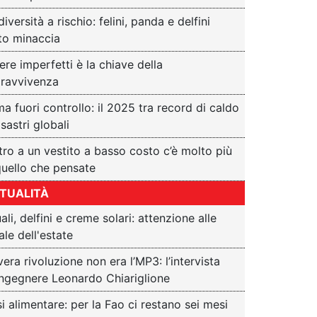
diversità a rischio: felini, panda e delfini
to minaccia
ere imperfetti è la chiave della
ravvivenza
ma fuori controllo: il 2025 tra record di caldo
isastri globali
tro a un vestito a basso costo c’è molto più
quello che pensate
TUALITÀ
ali, delfini e creme solari: attenzione alle
ale dell'estate
vera rivoluzione non era l’MP3: l’intervista
’ingegnere Leonardo Chiariglione
si alimentare: per la Fao ci restano sei mesi