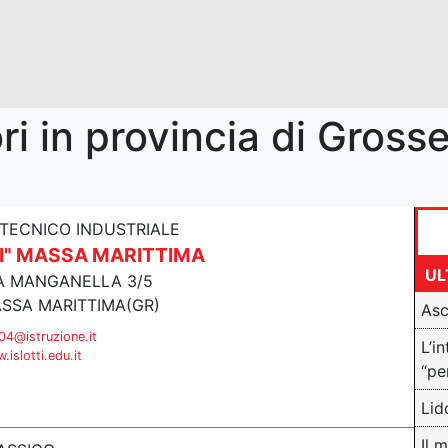
iori in provincia di Gross
 TECNICO INDUSTRIALE
TI" MASSA MARITTIMA
UL
A MANGANELLA 3/5
SSA MARITTIMA(GR)
Asc
4@istruzione.it
L’i
islotti.edu.it
“pe
Lid
Il 