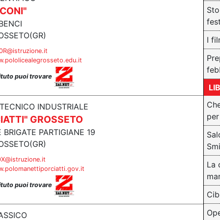
CONI"
Sto
fes
.BENCI
OSSETO(GR)
I f
R@istruzione.it
Pre
.pololicealegrosseto.edu.it
feb
tituto puoi trovare
LI
Che
 TECNICO INDUSTRIALE
per
CIATTI" GROSSETO
E BRIGATE PARTIGIANE 19
Sal
OSSETO(GR)
Smi
@istruzione.it
La 
.polomanettiporciatti.gov.it
mar
tituto puoi trovare
Cib
Ope
ASSICO