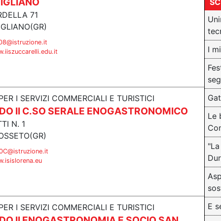
ITIGLIANO
SC
RDELLA 71
Uni
TIGLIANO(GR)
tec
8@istruzione.it
I m
iiszuccarelli.edu.it
Fes
seg
Gat
PER I SERVIZI COMMERCIALI E TURISTICI
DO II C.SO SERALE ENOGASTRONOMICO
Le 
TI N. 1
Com
OSSETO(GR)
"La
C@istruzione.it
Dur
.isislorena.eu
Asp
sos
E s
PER I SERVIZI COMMERCIALI E TURISTICI
DO II ENOGASTRONOMIA E SOCIO SAN