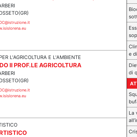
ARBERI
Bio
OSSETO(GR)
sot
C@istruzione.it
Ess
.isislorena.eu
sop
Cli
e d
 PER L'AGRICOLTURA E L'AMBIENTE
DO II PROF.LE AGRICOLTURA
Die
di 
ARBERI
OSSETO(GR)
AT
C@istruzione.it
Squ
.isislorena.eu
buf
La 
all
TISTICO
Cri
RTISTICO