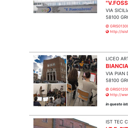
"V.FOS
VIA SICIL
58100 GR
GRIS01300
http://isi
LICEO AR
BIANCIA
VIA PIAN 
58100 GR
GRIS01200
http://www
in questo is
IST TEC 