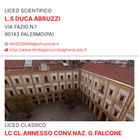
LICEO SCIENTIFICO
L.S DUCA ABRUZZI
VIA FAZIO N.1
90143 PALERMO(PA)
PAIS02900N@istruzione.it
http://www.donluigisturzobagheria.edu.it
LICEO CLASSICO
LC CL.ANNESSO CONV.NAZ. G.FALCONE