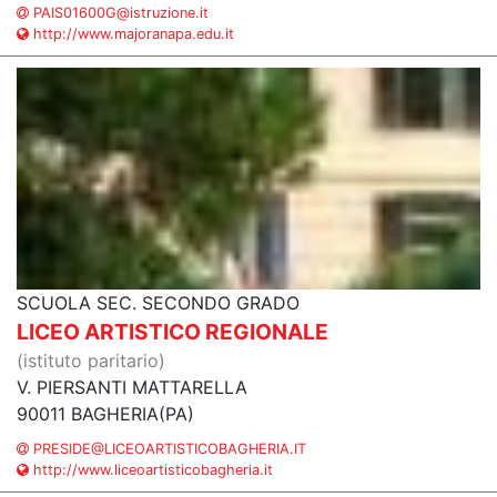
PAIS01600G@istruzione.it
http://www.majoranapa.edu.it
SCUOLA SEC. SECONDO GRADO
LICEO ARTISTICO REGIONALE
(istituto paritario)
V. PIERSANTI MATTARELLA
90011 BAGHERIA(PA)
PRESIDE@LICEOARTISTICOBAGHERIA.IT
http://www.liceoartisticobagheria.it