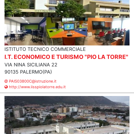
ISTITUTO TECNICO COMMERCIALE
I.T. ECONOMICO E TURISMO "PIO LA TORRE"
VIA NINA SICILIANA 22
90135 PALERMO(PA)
PAIS03800C@istruzione.it
http://www.iisspiolatorre.edu.it