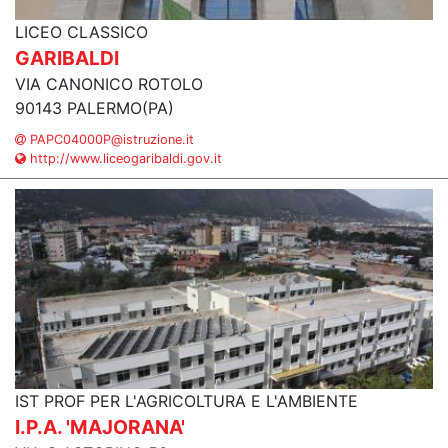
LICEO CLASSICO
GARIBALDI
VIA CANONICO ROTOLO
90143 PALERMO(PA)
PAPC04000P@istruzione.it
http://www.liceogaribaldi.gov.it
IST PROF PER L'AGRICOLTURA E L'AMBIENTE
I.P.A. 'MAJORANA'