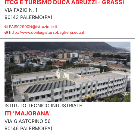
ITCG E TURISMO DUCA ABRUZZI - GRASSI
VIA FAZIO N. 1
90143 PALERMO(PA)
PAIS02900N@istruzione.it
http://www.donluigisturzobagheria.edu.it
ISTITUTO TECNICO INDUSTRIALE
ITI ' MAJORANA'
VIA G.ASTORINO 56
90146 PALERMO(PA)