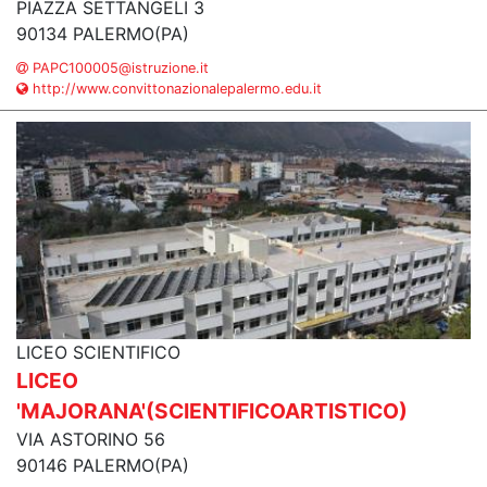
PIAZZA SETTANGELI 3
90134 PALERMO(PA)
PAPC100005@istruzione.it
http://www.convittonazionalepalermo.edu.it
LICEO SCIENTIFICO
LICEO
'MAJORANA'(SCIENTIFICOARTISTICO)
VIA ASTORINO 56
90146 PALERMO(PA)