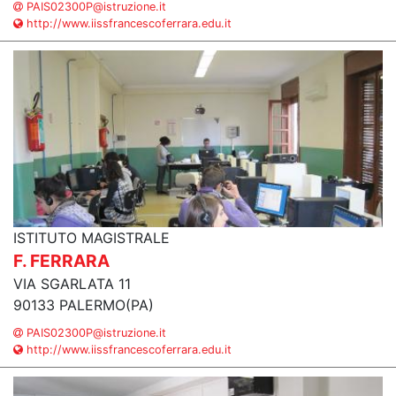
PAIS02300P@istruzione.it
http://www.iissfrancescoferrara.edu.it
ISTITUTO MAGISTRALE
F. FERRARA
VIA SGARLATA 11
90133 PALERMO(PA)
PAIS02300P@istruzione.it
http://www.iissfrancescoferrara.edu.it