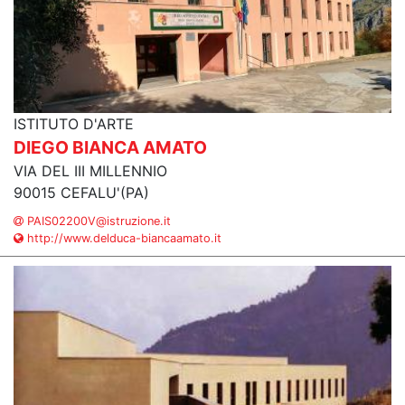
ISTITUTO D'ARTE
DIEGO BIANCA AMATO
VIA DEL III MILLENNIO
90015 CEFALU'(PA)
PAIS02200V@istruzione.it
http://www.delduca-biancaamato.it