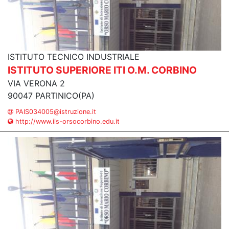
ISTITUTO TECNICO INDUSTRIALE
ISTITUTO SUPERIORE ITI O.M. CORBINO
VIA VERONA 2
90047 PARTINICO(PA)
PAIS034005@istruzione.it
http://www.iis-orsocorbino.edu.it