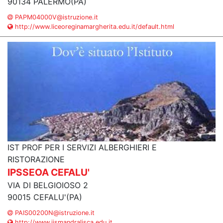
90134 PALERMO(PA)
PAPM04000V@istruzione.it
http://www.liceoreginamargherita.edu.it/default.html
IST PROF PER I SERVIZI ALBERGHIERI E
RISTORAZIONE
IPSSEOA CEFALU'
VIA DI BELGIOIOSO 2
90015 CEFALU'(PA)
PAIS00200N@istruzione.it
http://www.iismandralisca.edu.it