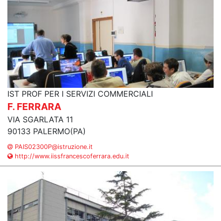
IST PROF PER I SERVIZI COMMERCIALI
F. FERRARA
VIA SGARLATA 11
90133 PALERMO(PA)
PAIS02300P@istruzione.it
http://www.iissfrancescoferrara.edu.it