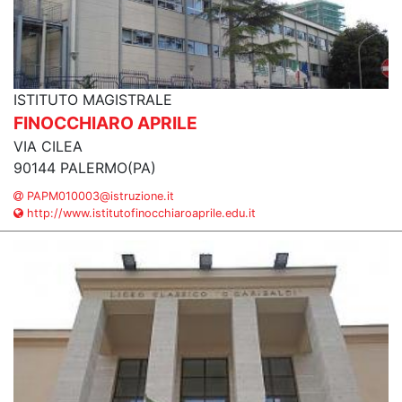
ISTITUTO MAGISTRALE
FINOCCHIARO APRILE
VIA CILEA
90144 PALERMO(PA)
PAPM010003@istruzione.it
http://www.istitutofinocchiaroaprile.edu.it