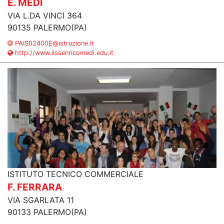
E. MEDI
VIA L.DA VINCI 364
90135 PALERMO(PA)
PAIS02400E@istruzione.it
http://www.iissenricomedi.edu.it
ISTITUTO TECNICO COMMERCIALE
F. FERRARA
VIA SGARLATA 11
90133 PALERMO(PA)