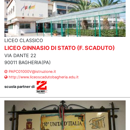
LICEO CLASSICO
LICEO GINNASIO DI STATO (F. SCADUTO)
VIA DANTE 22
90011 BAGHERIA(PA)
PAPC01000V@istruzione.it
http://www.liceoscadutobagheria.edu.it
scuola partner di