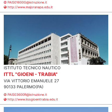
PAIS01600G@istruzione.it
http://www.majoranapa.edu.it
ISTITUTO TECNICO NAUTICO
ITTL "GIOENI - TRABIA"
VIA VITTORIO EMANUELE 27
90133 PALERMO(PA)
PAIS03600R@istruzione.it
http://www.iissgioenitrabia.edu.it