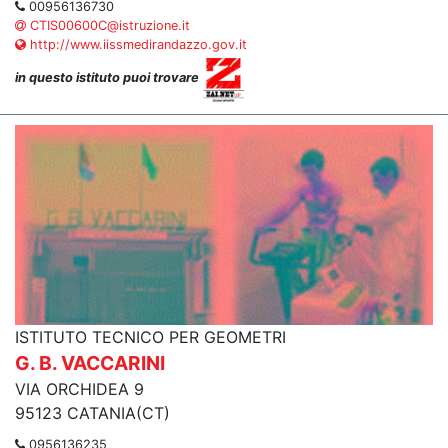
00956136730
CTIS00600C@istruzione.it
http://www.iissmedirandazzo.gov.it
in questo istituto puoi trovare
ISTITUTO TECNICO PER GEOMETRI
G. B. VACCARINI
VIA ORCHIDEA 9
95123 CATANIA(CT)
0956136235