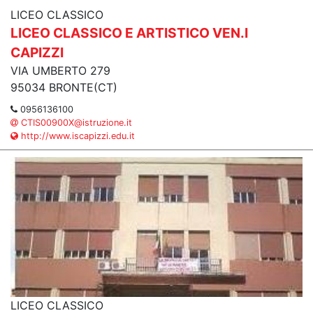
LICEO CLASSICO
LICEO CLASSICO E ARTISTICO VEN.I
CAPIZZI
VIA UMBERTO 279
95034 BRONTE(CT)
0956136100
CTIS00900X@istruzione.it
http://www.iscapizzi.edu.it
LICEO CLASSICO