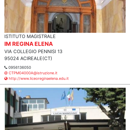
ISTITUTO MAGISTRALE
IM REGINA ELENA
VIA COLLEGIO PENNISI 13
95024 ACIREALE(CT)
0956136050
CTPM04000A@istruzione.it
http://www.liceoreginaelena.edu.it