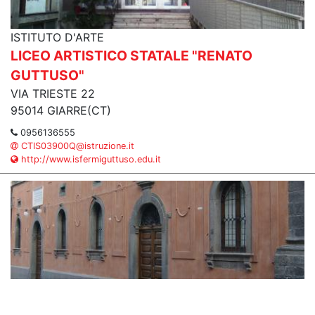
ISTITUTO D'ARTE
LICEO ARTISTICO STATALE "RENATO
GUTTUSO"
VIA TRIESTE 22
95014 GIARRE(CT)
0956136555
CTIS03900Q@istruzione.it
http://www.isfermiguttuso.edu.it