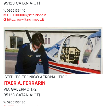
95123 CATANIA(CT)
0956136440
CTTF01000G@istruzione.it
http://www.itarchimede.it
ISTITUTO TECNICO AERONAUTICO
ITAER A. FERRARIN
VIA GALERMO 172
95123 CATANIA(CT)
0956136430