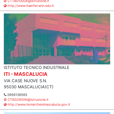
CTTB01000A@istruzione.it
http://www.itaerferrarin.edu.it
ISTITUTO TECNICO INDUSTRIALE
ITI - MASCALUCIA
VIA CASE NUOVE S.N.
95030 MASCALUCIA(CT)
0956136565
CTIS02600N@istruzione.it
http://www.iismarchesimascalucia.gov.it