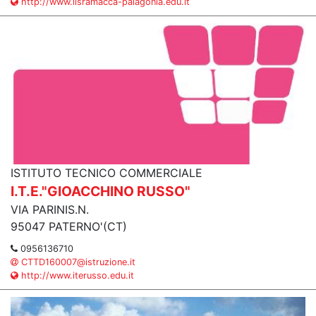
http://www.iisramacca-palagonia.edu.it
ISTITUTO TECNICO COMMERCIALE
I.T.E."GIOACCHINO RUSSO"
VIA PARINIS.N.
95047 PATERNO'(CT)
0956136710
CTTD160007@istruzione.it
http://www.iterusso.edu.it