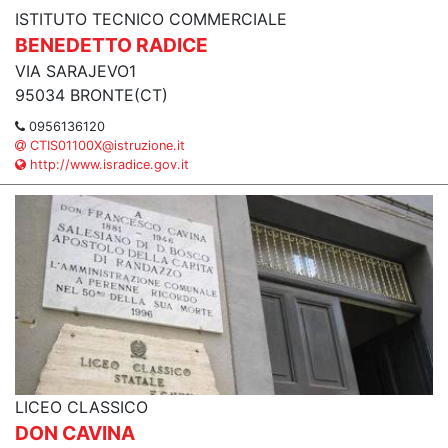
ISTITUTO TECNICO COMMERCIALE
BENEDETTO RADICE
VIA SARAJEVO1
95034 BRONTE(CT)
0956136120
CTIS01100X@istruzione.it
http://www.isradice.gov.it
LICEO CLASSICO
DON CAVINA