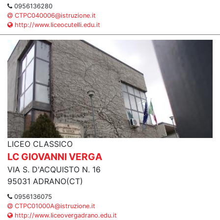
0956136280
CTPC040006@istruzione.it
http://www.liceocutelli.edu.it
LICEO CLASSICO
LC GIOVANNI VERGA
VIA S. D'ACQUISTO N. 16
95031 ADRANO(CT)
0956136075
CTPC01000A@istruzione.it
http://www.liceovergadrano.edu.it