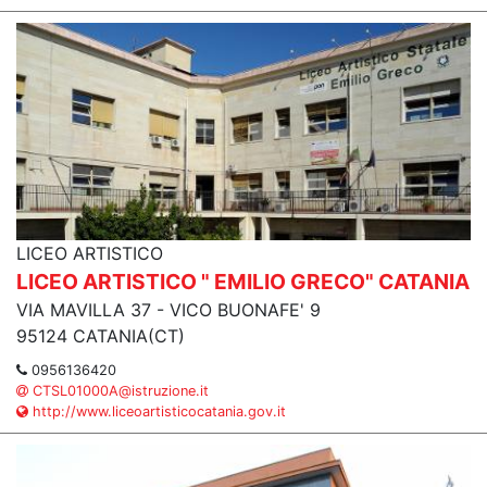
LICEO ARTISTICO
LICEO ARTISTICO " EMILIO GRECO" CATANIA
VIA MAVILLA 37 - VICO BUONAFE' 9
95124 CATANIA(CT)
0956136420
CTSL01000A@istruzione.it
http://www.liceoartisticocatania.gov.it