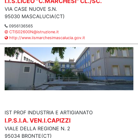
I.I.S.LICEO "C.MARCHESI" CL./SC.
VIA CASE NUOVE S.N.
95030 MASCALUCIA(CT)
0956136565
CTIS02600N@istruzione.it
http://www.iismarchesimascalucia.gov.it
IST PROF INDUSTRIA E ARTIGIANATO
I.P.S.I.A. VEN.I.CAPIZZI
VIALE DELLA REGIONE N. 2
95034 BRONTE(CT)