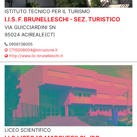
ISTITUTO TECNICO PER IL TURISMO
I.I.S. F. BRUNELLESCHI - SEZ. TURISTICO
VIA GUICCIARDINI SN
95024 ACIREALE(CT)
0956136005
CTIS008004@istruzione.it
http://www.iis-brunelleschi.it
LICEO SCIENTIFICO