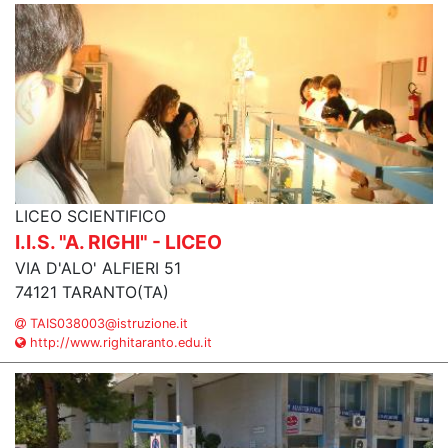
LICEO SCIENTIFICO
I.I.S. "A. RIGHI" - LICEO
VIA D'ALO' ALFIERI 51
74121 TARANTO(TA)
TAIS038003@istruzione.it
http://www.righitaranto.edu.it