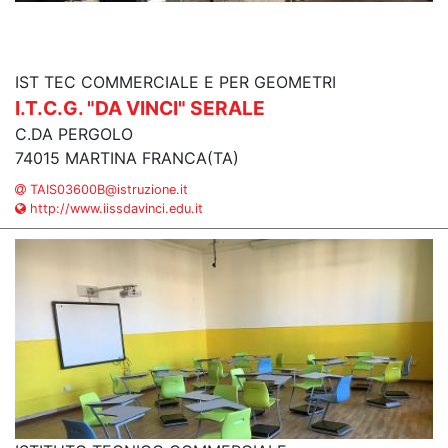
IST TEC COMMERCIALE E PER GEOMETRI
I.T.C.G. "DA VINCI" SERALE
C.DA PERGOLO
74015 MARTINA FRANCA(TA)
TAIS03600B@istruzione.it
http://www.iissdavinci.edu.it