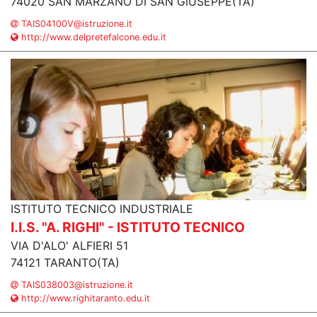
74020 SAN MARZANO DI SAN GIUSEPPE(TA)
TAIS04100V@istruzione.it
http://www.delpretefalcone.edu.it
ISTITUTO TECNICO INDUSTRIALE
I.I.S. "A. RIGHI" - ISTITUTO TECNICO
VIA D'ALO' ALFIERI 51
74121 TARANTO(TA)
TAIS038003@istruzione.it
http://www.righitaranto.edu.it