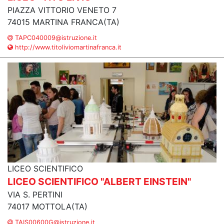
PIAZZA VITTORIO VENETO 7
74015 MARTINA FRANCA(TA)
TAPC040009@istruzione.it
http://www.titoliviomartinafranca.it
LICEO SCIENTIFICO
LICEO SCIENTIFICO "ALBERT EINSTEIN"
VIA S. PERTINI
74017 MOTTOLA(TA)
TAIS00600G@istruzione.it