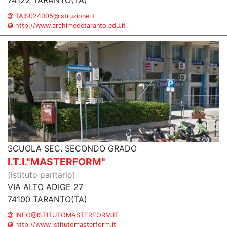
74122 TARANTO(TA)
TAIS024005@istruzione.it
http://www.archimedetaranto.edu.it
SCUOLA SEC. SECONDO GRADO
I.T.I."MASTERFORM"
(istituto paritario)
VIA ALTO ADIGE 27
74100 TARANTO(TA)
INFO@ISTITUTOMASTERFORM.IT
http://www.istitutomasterform.it