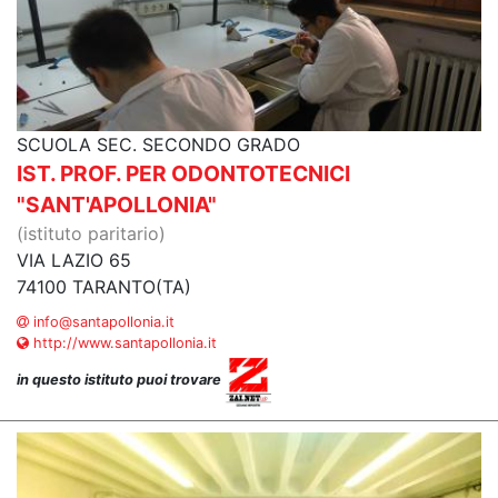
SCUOLA SEC. SECONDO GRADO
IST. PROF. PER ODONTOTECNICI
"SANT'APOLLONIA"
(istituto paritario)
VIA LAZIO 65
74100 TARANTO(TA)
info@santapollonia.it
http://www.santapollonia.it
in questo istituto puoi trovare