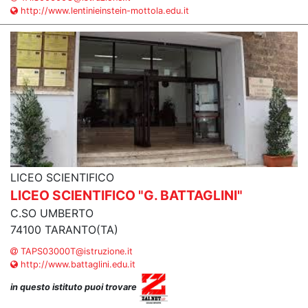
http://www.lentinieinstein-mottola.edu.it
LICEO SCIENTIFICO
LICEO SCIENTIFICO "G. BATTAGLINI"
C.SO UMBERTO
74100 TARANTO(TA)
TAPS03000T@istruzione.it
http://www.battaglini.edu.it
in questo istituto puoi trovare