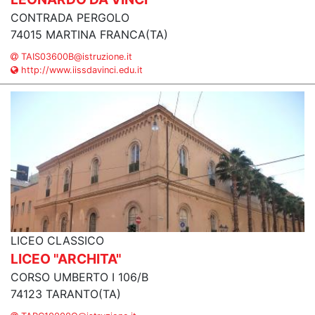
CONTRADA PERGOLO
74015 MARTINA FRANCA(TA)
TAIS03600B@istruzione.it
http://www.iissdavinci.edu.it
LICEO CLASSICO
LICEO "ARCHITA"
CORSO UMBERTO I 106/B
74123 TARANTO(TA)