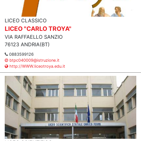
LICEO CLASSICO
LICEO "CARLO TROYA"
VIA RAFFAELLO SANZIO
76123 ANDRIA(BT)
0883599126
btpc040009@istruzione.it
http://WWW.liceotroya.edu.it