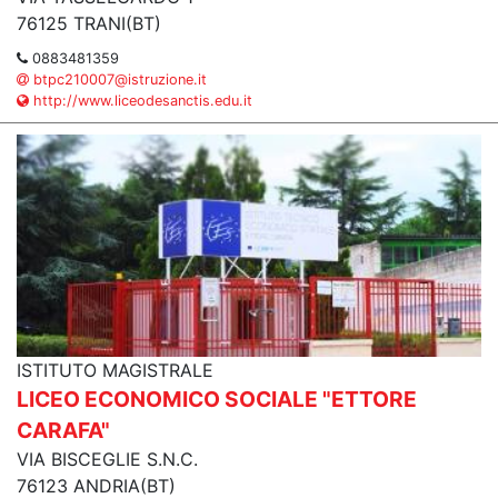
76125 TRANI(BT)
0883481359
btpc210007@istruzione.it
http://www.liceodesanctis.edu.it
ISTITUTO MAGISTRALE
LICEO ECONOMICO SOCIALE "ETTORE
CARAFA"
VIA BISCEGLIE S.N.C.
76123 ANDRIA(BT)