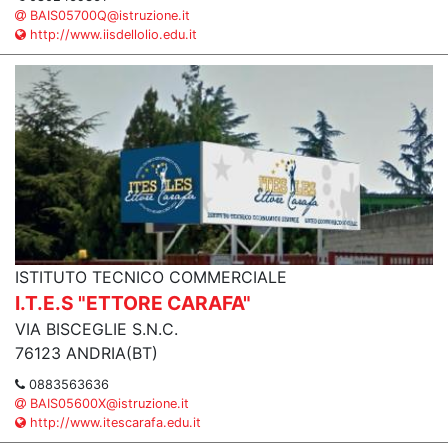
BAIS05700Q@istruzione.it
http://www.iisdellolio.edu.it
ISTITUTO TECNICO COMMERCIALE
I.T.E.S "ETTORE CARAFA"
VIA BISCEGLIE S.N.C.
76123 ANDRIA(BT)
0883563636
BAIS05600X@istruzione.it
http://www.itescarafa.edu.it