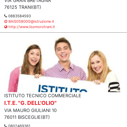
VIA GRAN BRETAGNA
76125 TRANI(BT)
0883584593
BAIS05800G@istruzione.it
http://www.iissmorotrani.it
ISTITUTO TECNICO COMMERCIALE
I.T.E. "G. DELL'OLIO"
VIA MAURO GIULIANI 10
76011 BISCEGLIE(BT)
0802469361