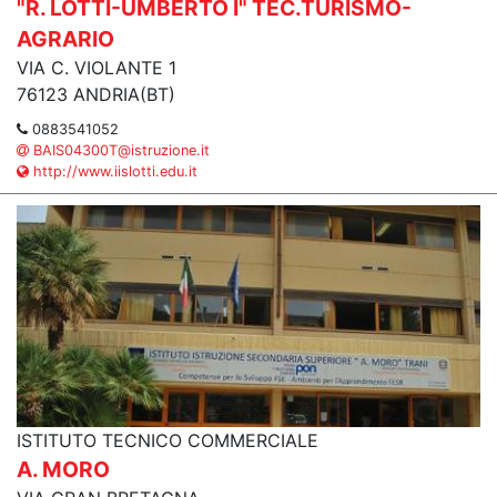
"R. LOTTI-UMBERTO I" TEC.TURISMO-
AGRARIO
VIA C. VIOLANTE 1
76123 ANDRIA(BT)
0883541052
BAIS04300T@istruzione.it
http://www.iislotti.edu.it
ISTITUTO TECNICO COMMERCIALE
A. MORO