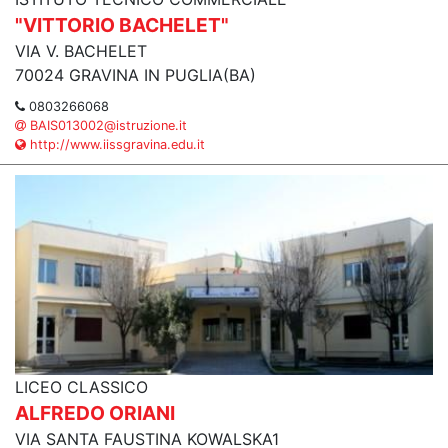
"VITTORIO BACHELET"
VIA V. BACHELET
70024 GRAVINA IN PUGLIA(BA)
0803266068
BAIS013002@istruzione.it
http://www.iissgravina.edu.it
LICEO CLASSICO
ALFREDO ORIANI
VIA SANTA FAUSTINA KOWALSKA1