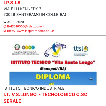
I.P.S.I.A.
VIA F.LLI KENNEDY 7
70029 SANTERAMO IN COLLE(BA)
0803036201
BAIS01600D@istruzione.it
http://www.iisspietrosette.edu.it
ISTITUTO TECNICO INDUSTRIALE
I.T."V.S.LONGO"- TECNOLOGICO C.SO
SERALE