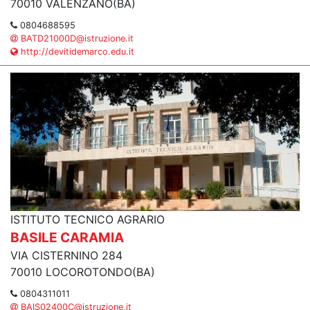
70010 VALENZANO(BA)
0804688595
BATD21000D@istruzione.it
http://devitidemarco.edu.it
ISTITUTO TECNICO AGRARIO
BASILE CARAMIA
VIA CISTERNINO 284
70010 LOCOROTONDO(BA)
0804311011
BAIS02400C@istruzione.it