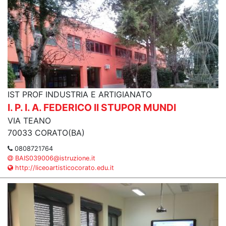
IST PROF INDUSTRIA E ARTIGIANATO
I. P. I. A. FEDERICO II STUPOR MUNDI
VIA TEANO
70033 CORATO(BA)
0808721764
BAIS039006@istruzione.it
http://liceoartisticocorato.edu.it