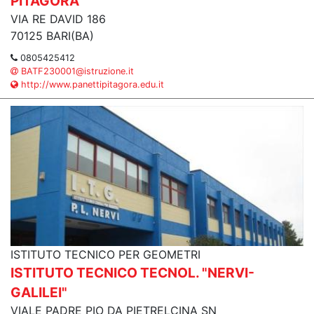
PITAGORA"
VIA RE DAVID 186
70125 BARI(BA)
0805425412
BATF230001@istruzione.it
http://www.panettipitagora.edu.it
ISTITUTO TECNICO PER GEOMETRI
ISTITUTO TECNICO TECNOL. "NERVI-
GALILEI"
VIALE PADRE PIO DA PIETRELCINA SN