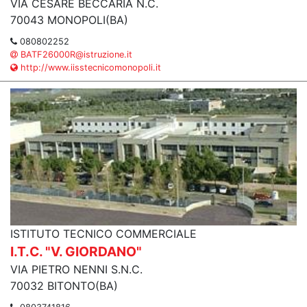
VIA CESARE BECCARIA N.C.
70043 MONOPOLI(BA)
080802252
BATF26000R@istruzione.it
http://www.iisstecnicomonopoli.it
ISTITUTO TECNICO COMMERCIALE
I.T.C. "V. GIORDANO"
VIA PIETRO NENNI S.N.C.
70032 BITONTO(BA)