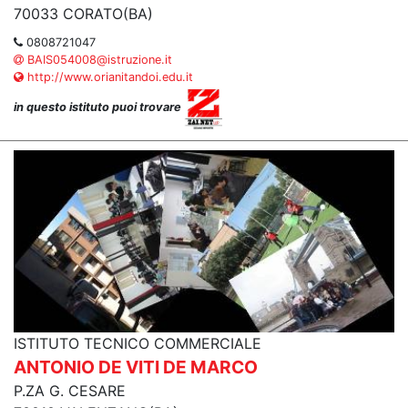
70033 CORATO(BA)
0808721047
BAIS054008@istruzione.it
http://www.orianitandoi.edu.it
in questo istituto puoi trovare
ISTITUTO TECNICO COMMERCIALE
ANTONIO DE VITI DE MARCO
P.ZA G. CESARE