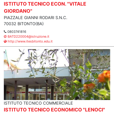
ISTITUTO TECNICO ECON. "VITALE
GIORDANO"
PIAZZALE GIANNI RODARI S.N.C.
70032 BITONTO(BA)
0803741816
BATD220004@istruzione.it
http://www.itesbitonto.edu.it
ISTITUTO TECNICO COMMERCIALE
ISTITUTO TECNICO ECONOMICO "LENOCI"