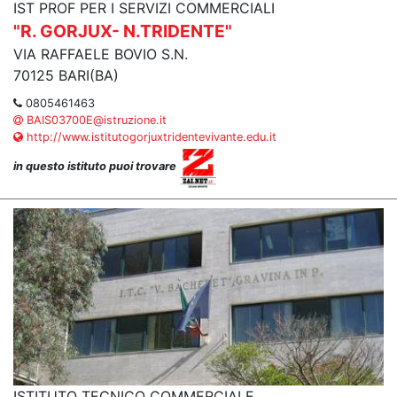
IST PROF PER I SERVIZI COMMERCIALI
"R. GORJUX- N.TRIDENTE"
VIA RAFFAELE BOVIO S.N.
70125 BARI(BA)
0805461463
BAIS03700E@istruzione.it
http://www.istitutogorjuxtridentevivante.edu.it
in questo istituto puoi trovare
ISTITUTO TECNICO COMMERCIALE