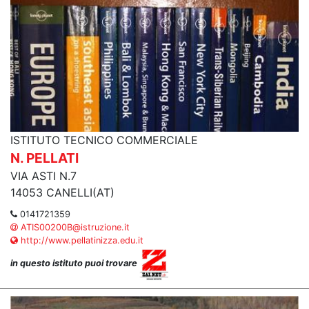
ISTITUTO TECNICO COMMERCIALE
N. PELLATI
VIA ASTI N.7
14053 CANELLI(AT)
0141721359
ATIS00200B@istruzione.it
http://www.pellatinizza.edu.it
in questo istituto puoi trovare