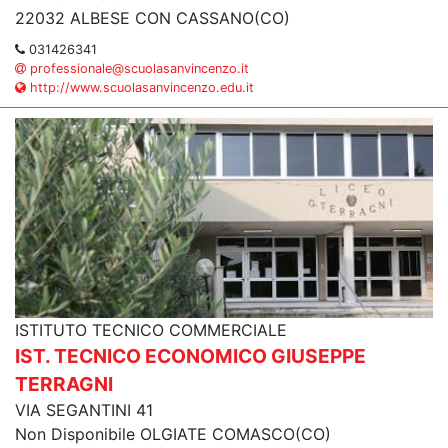
22032 ALBESE CON CASSANO(CO)
031426341
professionale@scuolasanvincenzo.it
http://www.scuolasanvincenzo.edu.it
ISTITUTO TECNICO COMMERCIALE
IST. TECNICO ECONOMICO GIUSEPPE
TERRAGNI
VIA SEGANTINI 41
Non Disponibile OLGIATE COMASCO(CO)