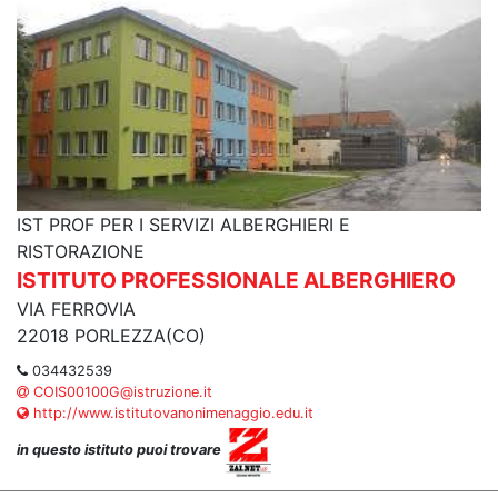
IST PROF PER I SERVIZI ALBERGHIERI E
RISTORAZIONE
ISTITUTO PROFESSIONALE ALBERGHIERO
VIA FERROVIA
22018 PORLEZZA(CO)
034432539
COIS00100G@istruzione.it
http://www.istitutovanonimenaggio.edu.it
in questo istituto puoi trovare