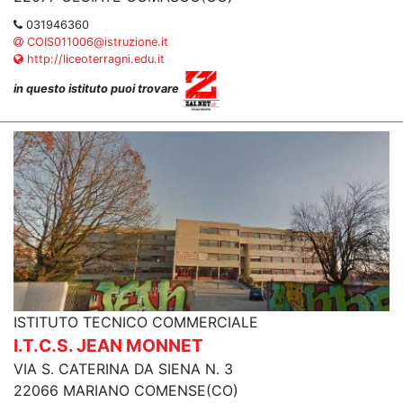
031946360
COIS011006@istruzione.it
http://liceoterragni.edu.it
in questo istituto puoi trovare
ISTITUTO TECNICO COMMERCIALE
I.T.C.S. JEAN MONNET
VIA S. CATERINA DA SIENA N. 3
22066 MARIANO COMENSE(CO)