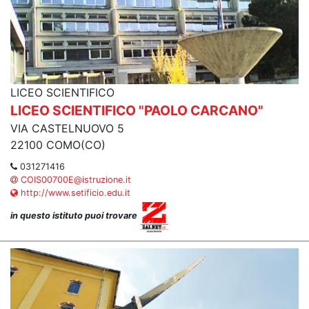
LICEO SCIENTIFICO
LICEO SCIENTIFICO "PAOLO CARCANO"
VIA CASTELNUOVO 5
22100 COMO(CO)
031271416
COIS00700E@istruzione.it
http://www.setificio.edu.it
in questo istituto puoi trovare