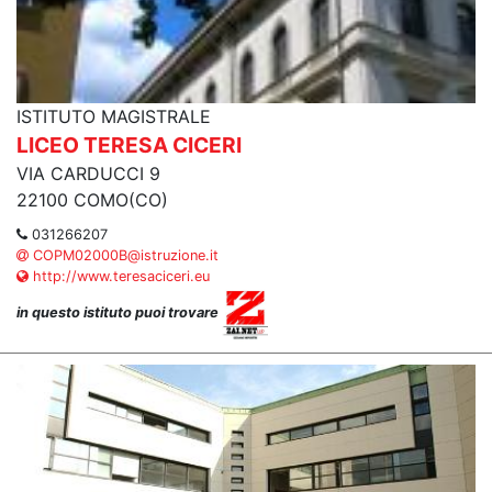
ISTITUTO MAGISTRALE
LICEO TERESA CICERI
VIA CARDUCCI 9
22100 COMO(CO)
031266207
COPM02000B@istruzione.it
http://www.teresaciceri.eu
in questo istituto puoi trovare