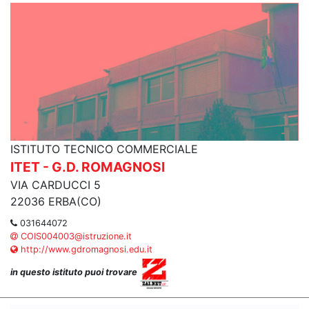
ISTITUTO TECNICO COMMERCIALE
ITET - G.D. ROMAGNOSI
VIA CARDUCCI 5
22036 ERBA(CO)
031644072
COIS004003@istruzione.it
http://www.gdromagnosi.edu.it
in questo istituto puoi trovare