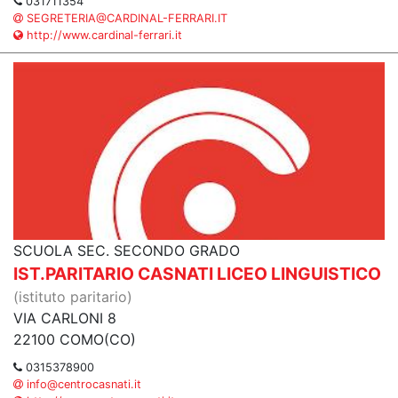
031711354
SEGRETERIA@CARDINAL-FERRARI.IT
http://www.cardinal-ferrari.it
SCUOLA SEC. SECONDO GRADO
IST.PARITARIO CASNATI LICEO LINGUISTICO
(istituto paritario)
VIA CARLONI 8
22100 COMO(CO)
0315378900
info@centrocasnati.it