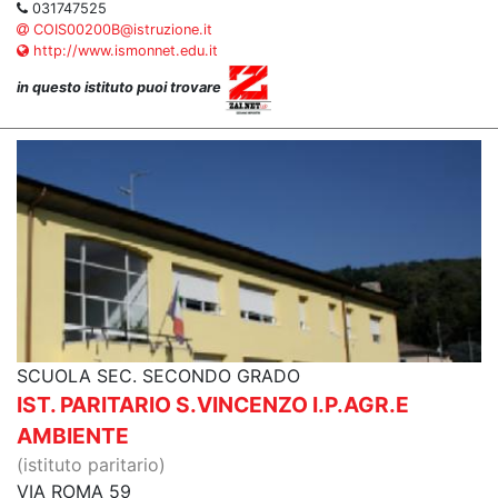
031747525
COIS00200B@istruzione.it
http://www.ismonnet.edu.it
in questo istituto puoi trovare
SCUOLA SEC. SECONDO GRADO
IST. PARITARIO S.VINCENZO I.P.AGR.E
AMBIENTE
(istituto paritario)
VIA ROMA 59