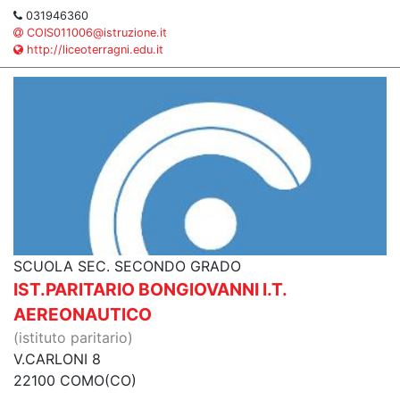
031946360
COIS011006@istruzione.it
http://liceoterragni.edu.it
SCUOLA SEC. SECONDO GRADO
IST.PARITARIO BONGIOVANNI I.T.
AEREONAUTICO
(istituto paritario)
V.CARLONI 8
22100 COMO(CO)