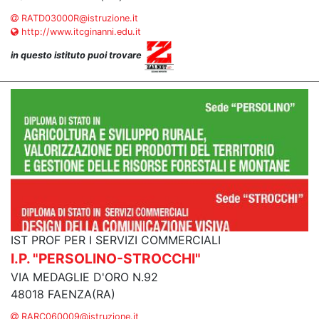
RATD03000R@istruzione.it
http://www.itcginanni.edu.it
in questo istituto puoi trovare
IST PROF PER I SERVIZI COMMERCIALI
I.P. "PERSOLINO-STROCCHI"
VIA MEDAGLIE D'ORO N.92
48018 FAENZA(RA)
RARC060009@istruzione.it