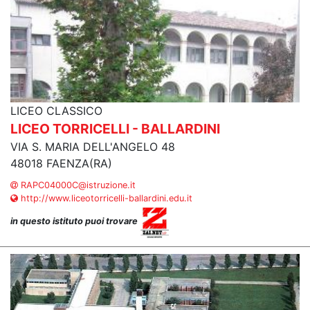
LICEO CLASSICO
LICEO TORRICELLI - BALLARDINI
VIA S. MARIA DELL'ANGELO 48
48018 FAENZA(RA)
RAPC04000C@istruzione.it
http://www.liceotorricelli-ballardini.edu.it
in questo istituto puoi trovare