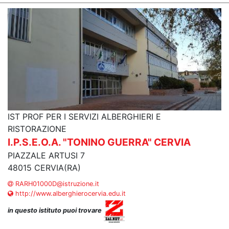
IST PROF PER I SERVIZI ALBERGHIERI E
RISTORAZIONE
I.P.S.E.O.A. "TONINO GUERRA" CERVIA
PIAZZALE ARTUSI 7
48015 CERVIA(RA)
RARH01000D@istruzione.it
http://www.alberghierocervia.edu.it
in questo istituto puoi trovare