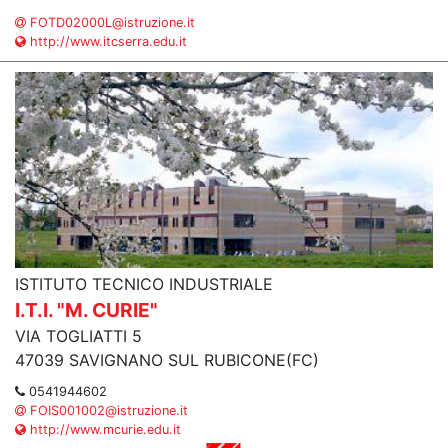
FOTD02000L@istruzione.it
http://www.itcserra.edu.it
ISTITUTO TECNICO INDUSTRIALE
I.T.I. "M. CURIE"
VIA TOGLIATTI 5
47039 SAVIGNANO SUL RUBICONE(FC)
0541944602
FOIS001002@istruzione.it
http://www.mcurie.edu.it