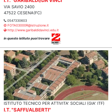
I.T. "GARIBALDI/DA VINCI"
VIA SAVIO 2400
47522 CESENA(FC)
0547330603
FOTA03000R@istruzione.it
http://www.garibaldidavinci.edu.it
in questo istituto puoi trovare
ISTITUTO TECNICO PER ATTIVITA' SOCIALI (GIA' ITF)
I.T. "SAFFI/ALBERTI"