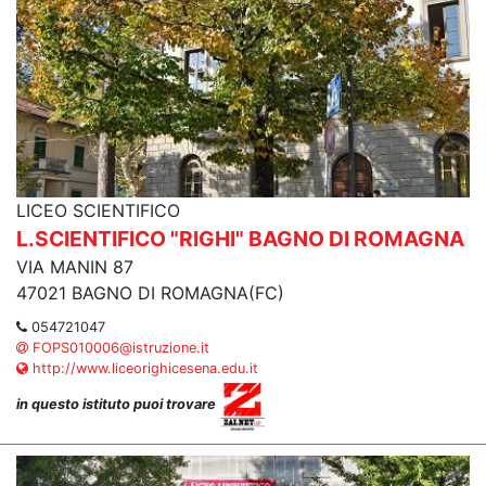
LICEO SCIENTIFICO
L.SCIENTIFICO "RIGHI" BAGNO DI ROMAGNA
VIA MANIN 87
47021 BAGNO DI ROMAGNA(FC)
054721047
FOPS010006@istruzione.it
http://www.liceorighicesena.edu.it
in questo istituto puoi trovare