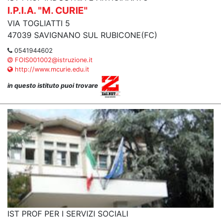
I.P.I.A. "M. CURIE"
VIA TOGLIATTI 5
47039 SAVIGNANO SUL RUBICONE(FC)
0541944602
FOIS001002@istruzione.it
http://www.mcurie.edu.it
in questo istituto puoi trovare
IST PROF PER I SERVIZI SOCIALI