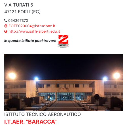
VIA TURATI 5
47121 FORLI'(FC)
054367370
FOTE020004@istruzione.it
http://www.saffi-alberti.edu.it
in questo istituto puoi trovare
ISTITUTO TECNICO AERONAUTICO
I.T.AER. "BARACCA"