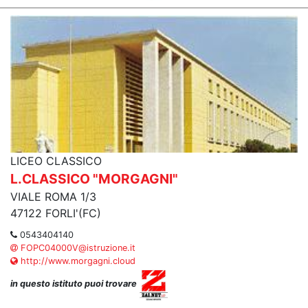
LICEO CLASSICO
L.CLASSICO "MORGAGNI"
VIALE ROMA 1/3
47122 FORLI'(FC)
0543404140
FOPC04000V@istruzione.it
http://www.morgagni.cloud
in questo istituto puoi trovare