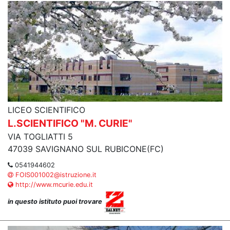
LICEO SCIENTIFICO
L.SCIENTIFICO "M. CURIE"
VIA TOGLIATTI 5
47039 SAVIGNANO SUL RUBICONE(FC)
0541944602
FOIS001002@istruzione.it
http://www.mcurie.edu.it
in questo istituto puoi trovare