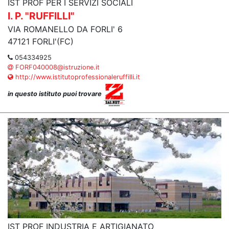
IST PROF PER I SERVIZI SOCIALI
I. P. "RUFFILLI"
VIA ROMANELLO DA FORLI' 6
47121 FORLI'(FC)
054334925
FORF040008@istruzione.it
http://www.istitutoprofessionaleruffilli.it
in questo istituto puoi trovare
IST PROF INDUSTRIA E ARTIGIANATO