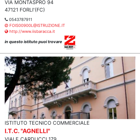
VIA MONTASPRO 94
47121 FORLI'(FC)
0543787911
FOIS00900L@ISTRUZIONE.IT
http://www.iisbaracca.it
in questo istituto puoi trovare
ISTITUTO TECNICO COMMERCIALE
I.T.C. "AGNELLI"
VIALE CARDUCCI 179