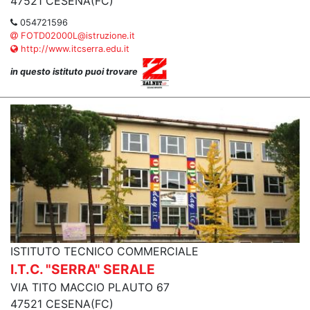
47521 CESENA(FC)
054721596
FOTD02000L@istruzione.it
http://www.itcserra.edu.it
in questo istituto puoi trovare
ISTITUTO TECNICO COMMERCIALE
I.T.C. "SERRA" SERALE
VIA TITO MACCIO PLAUTO 67
47521 CESENA(FC)