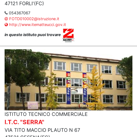
47121 FORLI'(FC)
054367067
FOTD010002@istruzione.it
http://www.itematteucci.gov.it
in questo istituto puoi trovare
ISTITUTO TECNICO COMMERCIALE
I.T.C. "SERRA"
VIA TITO MACCIO PLAUTO N 67