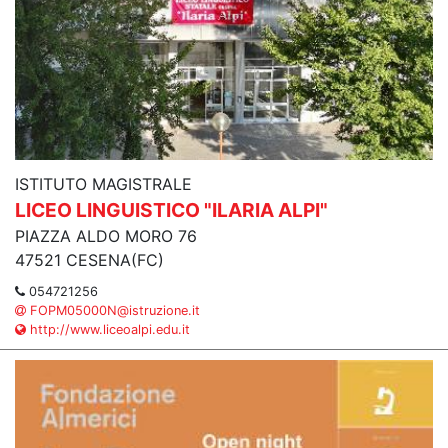
ISTITUTO MAGISTRALE
LICEO LINGUISTICO "ILARIA ALPI"
PIAZZA ALDO MORO 76
47521 CESENA(FC)
054721256
FOPM05000N@istruzione.it
http://www.liceoalpi.edu.it