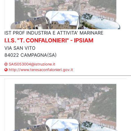
IST PROF INDUSTRIA E ATTIVITA' MARINARE
I.I.S. "T. CONFALONIERI" - IPSIAM
VIA SAN VITO
84022 CAMPAGNA(SA)
SAIS053004@istruzione.it
http://www.teresaconfalonieri.gov.it