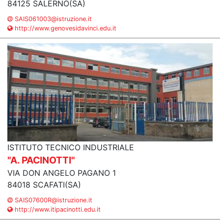
84125 SALERNO(SA)
SAIS061003@istruzione.it
http://www.genovesidavinci.edu.it
ISTITUTO TECNICO INDUSTRIALE
"A. PACINOTTI"
VIA DON ANGELO PAGANO 1
84018 SCAFATI(SA)
SAIS07600R@istruzione.it
http://www.itipacinotti.edu.it