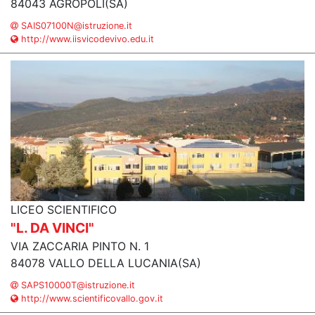
84043 AGROPOLI(SA)
SAIS07100N@istruzione.it
http://www.iisvicodevivo.edu.it
LICEO SCIENTIFICO
"L. DA VINCI"
VIA ZACCARIA PINTO N. 1
84078 VALLO DELLA LUCANIA(SA)
SAPS10000T@istruzione.it
http://www.scientificovallo.gov.it