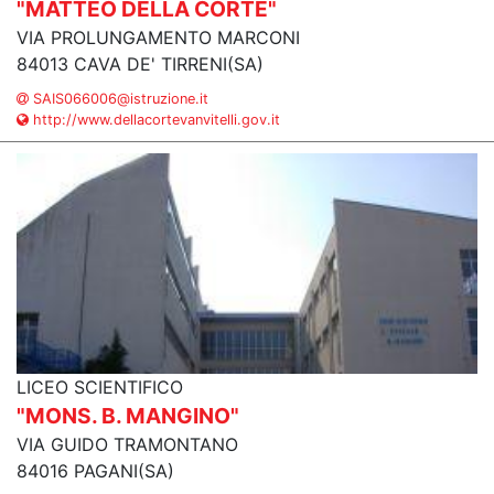
"MATTEO DELLA CORTE"
VIA PROLUNGAMENTO MARCONI
84013 CAVA DE' TIRRENI(SA)
SAIS066006@istruzione.it
http://www.dellacortevanvitelli.gov.it
LICEO SCIENTIFICO
"MONS. B. MANGINO"
VIA GUIDO TRAMONTANO
84016 PAGANI(SA)