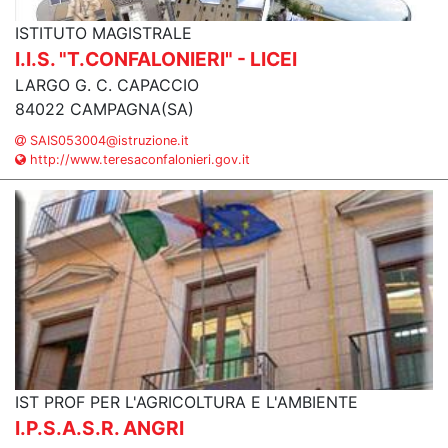
ISTITUTO MAGISTRALE
I.I.S. "T.CONFALONIERI" - LICEI
LARGO G. C. CAPACCIO
84022 CAMPAGNA(SA)
SAIS053004@istruzione.it
http://www.teresaconfalonieri.gov.it
IST PROF PER L'AGRICOLTURA E L'AMBIENTE
I.P.S.A.S.R. ANGRI