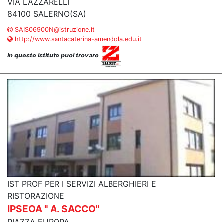
VIA LAZZARELLI
84100 SALERNO(SA)
SAIS06900N@istruzione.it
http://www.santacaterina-amendola.edu.it
in questo istituto puoi trovare
IST PROF PER I SERVIZI ALBERGHIERI E
RISTORAZIONE
IPSEOA " A. SACCO"
PIAZZA EUROPA