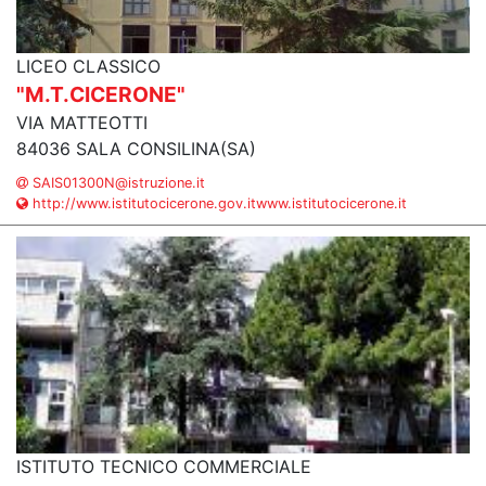
LICEO CLASSICO
"M.T.CICERONE"
VIA MATTEOTTI
84036 SALA CONSILINA(SA)
SAIS01300N@istruzione.it
http://www.istitutocicerone.gov.itwww.istitutocicerone.it
ISTITUTO TECNICO COMMERCIALE