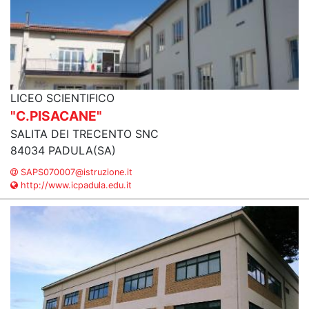
LICEO SCIENTIFICO
"C.PISACANE"
SALITA DEI TRECENTO SNC
84034 PADULA(SA)
SAPS070007@istruzione.it
http://www.icpadula.edu.it