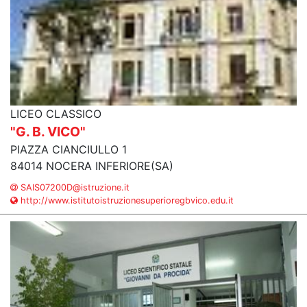
LICEO CLASSICO
"G. B. VICO"
PIAZZA CIANCIULLO 1
84014 NOCERA INFERIORE(SA)
SAIS07200D@istruzione.it
http://www.istitutoistruzionesuperioregbvico.edu.it