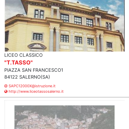
LICEO CLASSICO
"T.TASSO"
PIAZZA SAN FRANCESCO1
84122 SALERNO(SA)
SAPC12000X@istruzione.it
http://www.liceotassosalerno.it