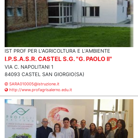
IST PROF PER L'AGRICOLTURA E L'AMBIENTE
I.P.S.A.S.R. CASTEL S.G. "G. PAOLO II"
VIA C. NAPOLITANI 1
84093 CASTEL SAN GIORGIO(SA)
SARA010005@istruzione.it
http://www.profagrisalerno.edu.it