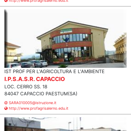
http://www.profagrisalerno.edu.it
IST PROF PER L'AGRICOLTURA E L'AMBIENTE
I.P.S.A.S.R. CAPACCIO
LOC. CERRO SS. 18
84047 CAPACCIO PAESTUM(SA)
SARA010005@istruzione.it
http://www.profagrisalerno.edu.it