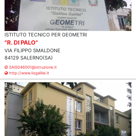
ISTITUTO TECNICO PER GEOMETRI
"R. DI PALO"
VIA FILIPPO SMALDONE
84129 SALERNO(SA)
SAIS046001@istruzione.it
http://www.iisgalilei.it