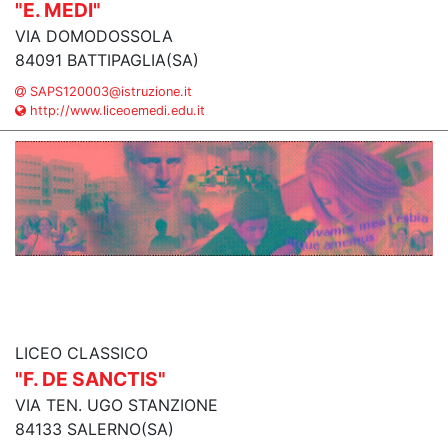
"E. MEDI"
VIA DOMODOSSOLA
84091 BATTIPAGLIA(SA)
SAPS120003@istruzione.it
http://www.liceoemedi.edu.it
LICEO CLASSICO
"F. DE SANCTIS"
VIA TEN. UGO STANZIONE
84133 SALERNO(SA)