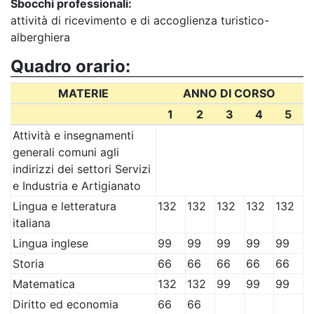
Sbocchi professionali:
attività di ricevimento e di accoglienza turistico-
alberghiera
Quadro orario:
MATERIE
ANNO DI CORSO
1
2
3
4
5
Attività e insegnamenti
generali comuni agli
indirizzi dei settori Servizi
e Industria e Artigianato
Lingua e letteratura
132
132
132
132
132
italiana
Lingua inglese
99
99
99
99
99
Storia
66
66
66
66
66
Matematica
132
132
99
99
99
Diritto ed economia
66
66