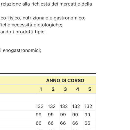
elazione alla richiesta dei mercati e della
mico-fisico, nutrizionale e gastronomico;
fiche necessità dietologiche;
ndo i prodotti tipici.
zi enogastronomici;
ANNO DI CORSO
1
2
3
4
5
132
132
132
132
132
99
99
99
99
99
66
66
66
66
66