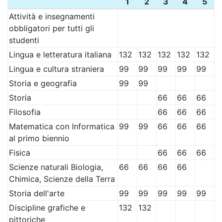
1
2
3
4
5
Attività e insegnamenti
obbligatori per tutti gli
studenti
Lingua e letteratura italiana
132
132
132
132
132
Lingua e cultura straniera
99
99
99
99
99
Storia e geografia
99
99
Storia
66
66
66
Filosofia
66
66
66
Matematica con Informatica
99
99
66
66
66
al primo biennio
Fisica
66
66
66
Scienze naturali Biologia,
66
66
66
66
Chimica, Scienze della Terra
Storia dell'arte
99
99
99
99
99
Discipline grafiche e
132
132
pittoriche