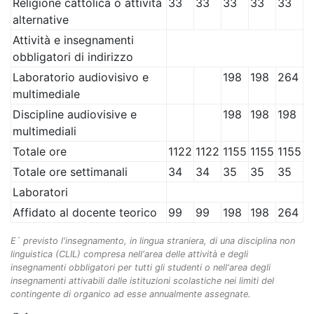
Religione cattolica o attività
33
33
33
33
33
alternative
Attività e insegnamenti
obbligatori di indirizzo
Laboratorio audiovisivo e
198
198
264
multimediale
Discipline audiovisive e
198
198
198
multimediali
Totale ore
1122
1122
1155
1155
1155
Totale ore settimanali
34
34
35
35
35
Laboratori
Affidato al docente teorico
99
99
198
198
264
E` previsto l'insegnamento, in lingua straniera, di una disciplina non
linguistica (CLIL) compresa nell'area delle attività e degli
insegnamenti obbligatori per tutti gli studenti o nell'area degli
insegnamenti attivabili dalle istituzioni scolastiche nei limiti del
contingente di organico ad esse annualmente assegnate.