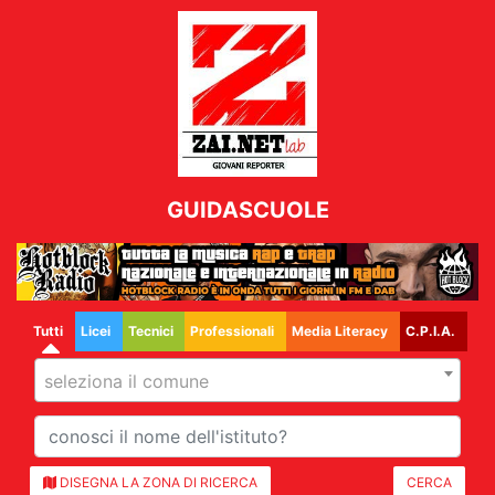
GUIDASCUOLE
Tutti
Licei
Tecnici
Professionali
Media Literacy
C.P.I.A.
seleziona il comune
DISEGNA LA ZONA DI RICERCA
CERCA